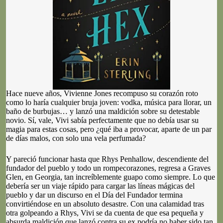
Hace nueve años, Vivienne Jones recompuso su corazón roto
como lo haría cualquier bruja joven: vodka, música para llorar, un
baño de burbujas… y lanzó una maldición sobre su detestable
novio. Sí, vale, Vivi sabía perfectamente que no debía usar su
magia para estas cosas, pero ¿qué iba a provocar, aparte de un par
de días malos, con solo una vela perfumada?
Y pareció funcionar hasta que Rhys Penhallow, descendiente del
fundador del pueblo y todo un rompecorazones, regresa a Graves
Glen, en Georgia, tan increíblemente guapo como siempre. Lo que
debería ser un viaje rápido para cargar las líneas mágicas del
pueblo y dar un discurso en el Día del Fundador termina
convirtiéndose en un absoluto desastre. Con una calamidad tras
otra golpeando a Rhys, Vivi se da cuenta de que esa pequeña y
absurda maldición que lanzó contra su ex podría no haber sido tan