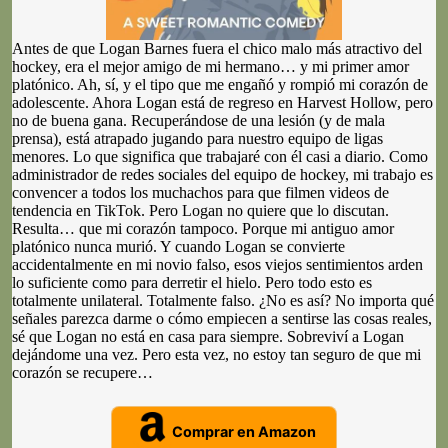
Antes de que Logan Barnes fuera el chico malo más atractivo del
hockey, era el mejor amigo de mi hermano… y mi primer amor
platónico. Ah, sí, y el tipo que me engañó y rompió mi corazón de
adolescente. Ahora Logan está de regreso en Harvest Hollow, pero
no de buena gana. Recuperándose de una lesión (y de mala
prensa), está atrapado jugando para nuestro equipo de ligas
menores. Lo que significa que trabajaré con él casi a diario. Como
administrador de redes sociales del equipo de hockey, mi trabajo es
convencer a todos los muchachos para que filmen videos de
tendencia en TikTok. Pero Logan no quiere que lo discutan.
Resulta… que mi corazón tampoco. Porque mi antiguo amor
platónico nunca murió. Y cuando Logan se convierte
accidentalmente en mi novio falso, esos viejos sentimientos arden
lo suficiente como para derretir el hielo. Pero todo esto es
totalmente unilateral. Totalmente falso. ¿No es así? No importa qué
señales parezca darme o cómo empiecen a sentirse las cosas reales,
sé que Logan no está en casa para siempre. Sobreviví a Logan
dejándome una vez. Pero esta vez, no estoy tan seguro de que mi
corazón se recupere…
Comprar en Amazon