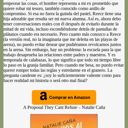
empeorar las cosas, el hombre representa a mi ex prometido que
quiere robar mi tesoro, también conocido como anillo de
compromiso. Si esa no fuera la guinda del pastel, Reece tiene una
hija adorable que resulta ser mi nueva alumna. Así es, ahora debo
tener conversaciones reales con él después de evitarlo durante la
mitad de mi vida, incluso escondiéndome detrás de pantallas de
plátanos cuando era necesario. Pero cuanto más conozco a Reece
(la versión real, no la imaginaria que me deleita en las playas de
arena), no puedo evitar desear que pudiéramos revolcarnos juntos
en la arena. Sin embargo, hay un problema: la escuela para la que
trabajo desaprueba las relaciones entre padres y maestros. Y es
temporada de calabazas, lo que significa que todo mi tiempo libre
lo paso en la granja familiar. Pero cuando me besa, no puedo evitar
querer romper todas las reglas y enredarme en el granero. La
pregunta candente es: ¿soy lo suficientemente valiente como para
hacer realidad mi historia o será otro mal final?
Comprar en Amazon
A Proposal They Cant Refuse – Natalie Caña