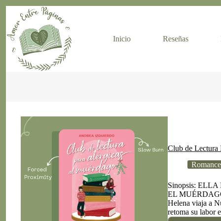
Skip
to
content
Inicio
Reseñas
Club de Lectura 
Romance
Sinopsis: EL
EL MUÉRDAGO.Cas
Helena viaja a N
retoma su labor 