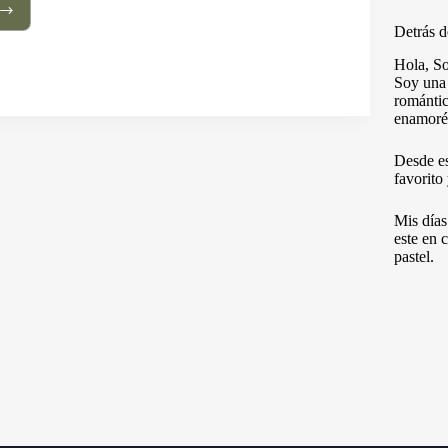
Detrás d
ura
Hola, S
Soy una 
icas
romántic
enamoré
dago
Desde e
ea
favorito
erdo
Mis días
este en 
pastel.