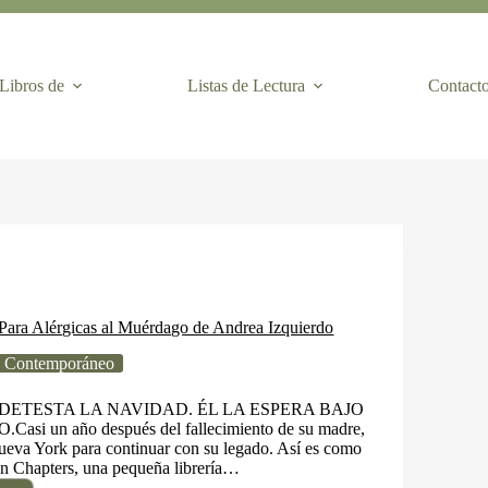
Libros de
Listas de Lectura
Contact
Para Alérgicas al Muérdago de Andrea Izquierdo
 Contemporáneo
LA DETESTA LA NAVIDAD. ÉL LA ESPERA BAJO
i un año después del fallecimiento de su madre,
ueva York para continuar con su legado. Así es como
en Chapters, una pequeña librería…