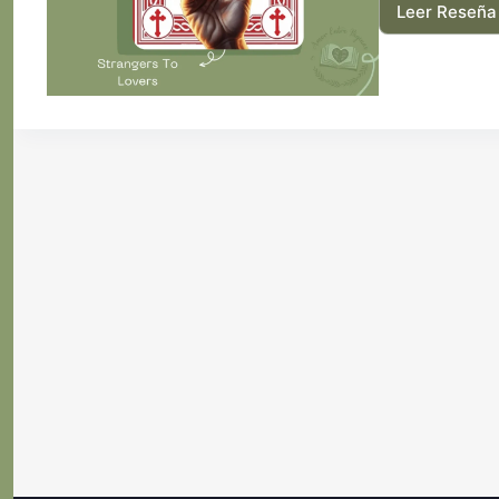
Leer Reseña
El
Jueg
de
Dyla
Wils
de
Vice
Garc