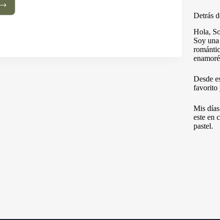
Detrás d
o
Hola, S
n
Soy una 
on
romántic
enamoré
nte
ía
Desde e
favorito
Mis días
este en 
pastel.