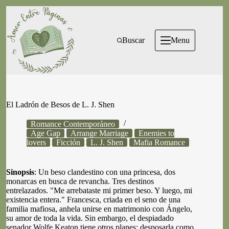
Skip
to
content
Buscar
Menu
El Ladrón de Besos de L. J. Shen
Romance Contemporáneo
Age Gap
Arrange Marriage
Enemies to
lovers
Ficción
L. J. Shen
Mafia Romance
Sinopsis
: Un beso clandestino con una princesa, dos
monarcas en busca de revancha. Tres destinos
entrelazados. "Me arrebataste mi primer beso. Y luego, mi
existencia entera." Francesca, criada en el seno de una
familia mafiosa, anhela unirse en matrimonio con Ángelo,
su amor de toda la vida. Sin embargo, el despiadado
senador Wolfe Keaton tiene otros planes: desposarla como