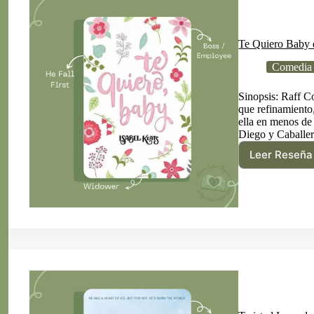
Te Quiero Baby 
Comedia
Sinopsis: Raff C
que refinamiento,
ella en menos de 
Diego y Caballe
Leer Reseña
Te
Quie
Baby
de
Isabe
Keat