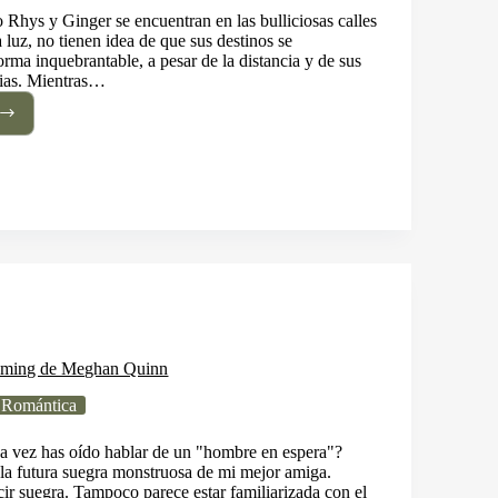
 Rhys y Ginger se encuentran en las bulliciosas calles
a luz, no tienen idea de que sus destinos se
orma inquebrantable, a pesar de la distancia y de sus
cias. Mientras…
tros
n
ming de Meghan Quinn
 Romántica
a vez has oído hablar de un "hombre en espera"?
a futura suegra monstruosa de mi mejor amiga.
cir suegra. Tampoco parece estar familiarizada con el