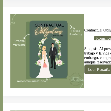
de
Marí
Mart
Contractual Obli
Romance
Sinopsis: Al pres
trabajo y la vida
embargo, compro
aunque reservado
Leer Reseña
Cont
Oblig
de
Elle
River