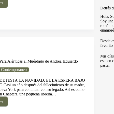
Detrás d
o
Hola, S
n
Soy una 
on
romántic
enamoré
nte
ía
Desde e
favorito
Mis días
este en 
Para Alérgicas al Muérdago de Andrea Izquierdo
pastel.
 Contemporáneo
LA DETESTA LA NAVIDAD. ÉL LA ESPERA BAJO
i un año después del fallecimiento de su madre,
ueva York para continuar con su legado. Así es como
en Chapters, una pequeña librería…
ura