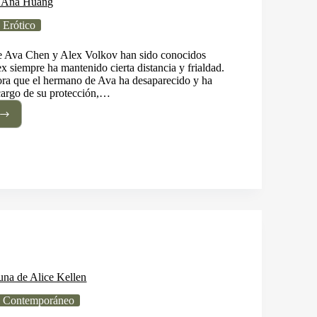
e Ana Huang
Erótico
e Ava Chen y Alex Volkov han sido conocidos
x siempre ha mantenido cierta distancia y frialdad.
ra que el hermano de Ava ha desaparecido y ha
cargo de su protección,…
ted
g
una de Alice Kellen
 Contemporáneo