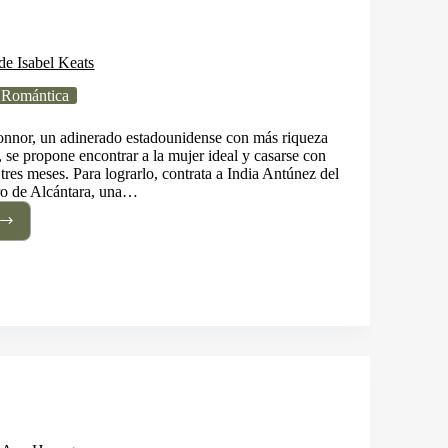
de Isabel Keats
 Romántica
onnor, un adinerado estadounidense con más riqueza
 se propone encontrar a la mujer ideal y casarse con
tres meses. Para lograrlo, contrata a India Antúnez del
ro de Alcántara, una…
ro
l
s