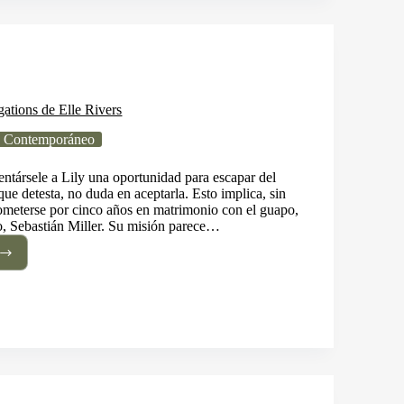
a
ínez
gations de Elle Rivers
 Contemporáneo
entársele a Lily una oportunidad para escapar del
 que detesta, no duda en aceptarla. Esto implica, sin
meterse por cinco años en matrimonio con el guapo,
, Sebastián Miller. Su misión parece…
ractual
ations
s