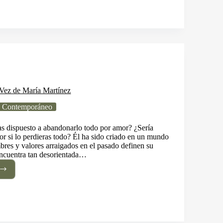
icas
dago
ea
erdo
 Vez de María Martínez
 Contemporáneo
ías dispuesto a abandonarlo todo por amor? ¿Sería
or si lo perdieras todo? Él ha sido criado en un mundo
bres y valores arraigados en el pasado definen su
 encuentra tan desorientada…