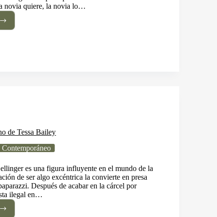
la novia quiere, la novia lo…
ng
an
n
no de Tessa Bailey
 Contemporáneo
ellinger es una figura influyente en el mundo de la
ción de ser algo excéntrica la convierte en presa
paparazzi. Después de acabar en la cárcel por
sta ilegal en…
dió