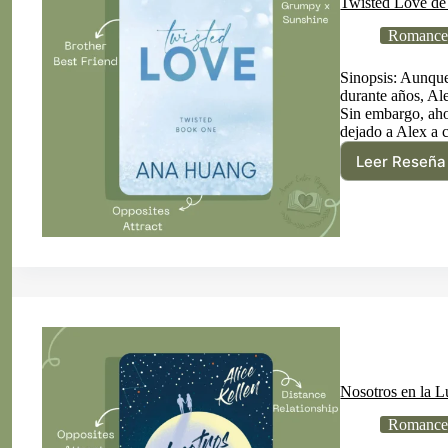
Twisted Love d
Romance 
Sinopsis: Aunqu
durante años, Ale
Sin embargo, aho
dejado a Alex a 
Leer Reseña
Twis
Love
de
Ana
Huan
Nosotros en la L
Romance