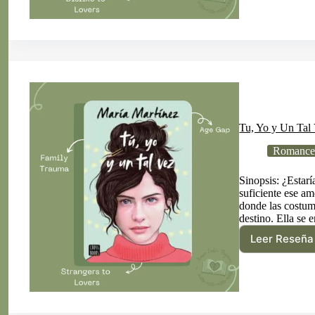
Para
Alérg
al
Muér
de
Andr
Izqui
Tu, Yo y Un Tal
Romance
Sinopsis: ¿Estar
suficiente ese am
donde las costum
destino. Ella se
Leer Reseña
Tu,
Yo
y
Un
Tal
Vez